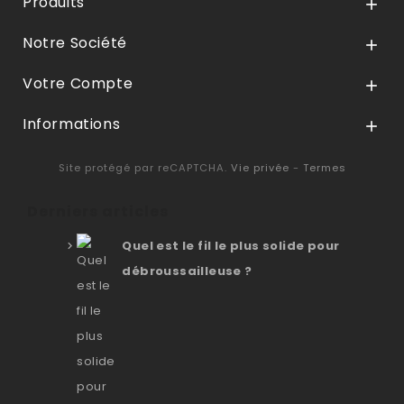
Produits

Notre Société

Votre Compte

Informations

Site protégé par reCAPTCHA.
Vie privée
-
Termes
Derniers articles
Quel est le fil le plus solide pour
débroussailleuse ?