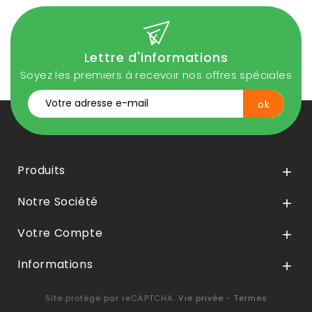
Lettre d'informations
Soyez les premiers à recevoir nos offres spéciales
Produits

Notre Société

Votre Compte

Informations

Site protégé par reCAPTCHA.
Vie privée
-
Termes