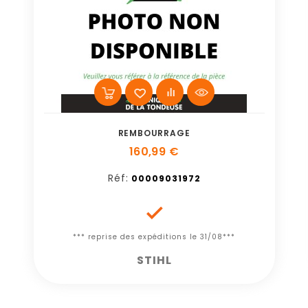
REMBOURRAGE
160,99 €
Réf:
00009031972

*** reprise des expéditions le 31/08***
STIHL