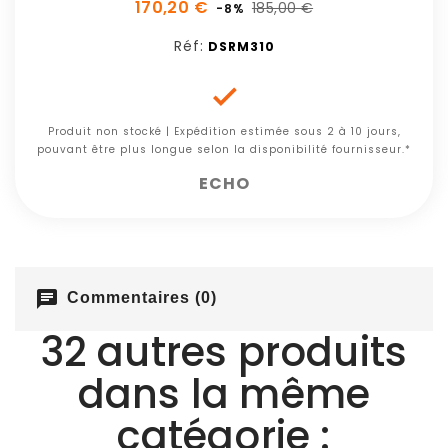
170,20 €
185,00 €
-8%
Réf:
DSRM310

Produit non stocké | Expédition estimée sous 2 à 10 jours,
pouvant être plus longue selon la disponibilité fournisseur.*
ECHO
chat
Commentaires (0)
32 autres produits
dans la même
catégorie :