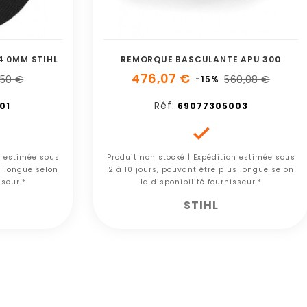
4 0MM STIHL
REMORQUE BASCULANTE APU 300
476,07 €
,50 €
560,08 €
-15%
Réf:
01
69077305003

n estimée sous
Produit non stocké | Expédition estimée sous
s longue selon
2 à 10 jours, pouvant être plus longue selon
sseur.*
la disponibilité fournisseur.*
STIHL