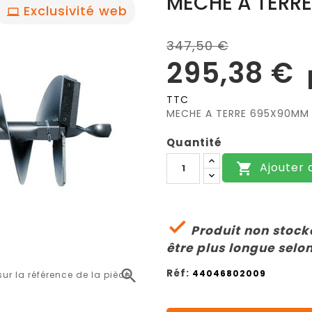
MÈCHE A TERR
Exclusivité web
347,50 €
295,38 €
TTC
MECHE A TERRE 695X90MM 
Quantité
Ajouter 


Produit non stocké
être plus longue selon
Réf:

44046802009
r la référence de la pièce