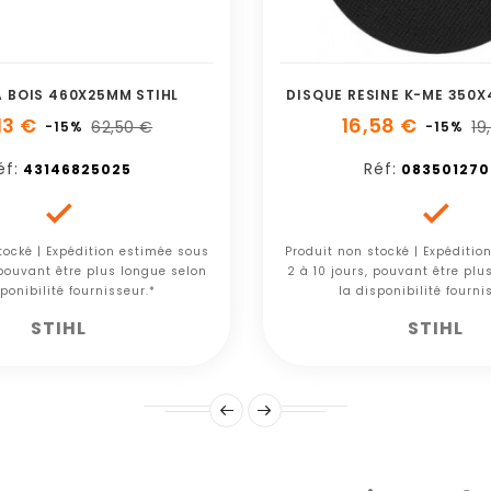
 BOIS 460X25MM STIHL
DISQUE RESINE K-ME 350X
13 €
16,58 €
62,50 €
19
-15%
-15%
éf:
Réf:
43146825025
083501270


tocké | Expédition estimée sous
Produit non stocké | Expéditio
 pouvant être plus longue selon
2 à 10 jours, pouvant être plu
ponibilité fournisseur.*
la disponibilité fourni
STIHL
STIHL