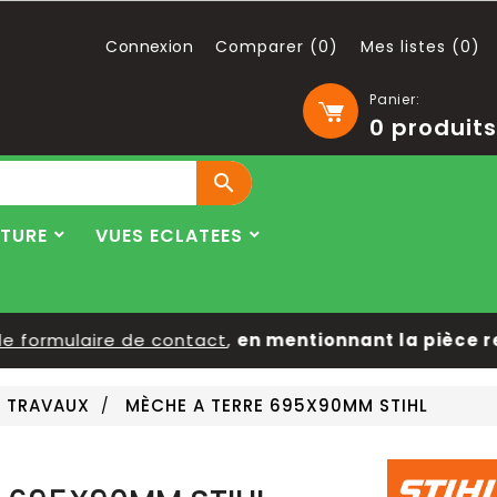
Connexion
Comparer (
0
)
Mes listes (
0
)
Panier:
0
produits

LTURE
VUES ECLATEES
ormulaire de contact
,
en mentionnant la pièce reche
 TRAVAUX
MÈCHE A TERRE 695X90MM STIHL