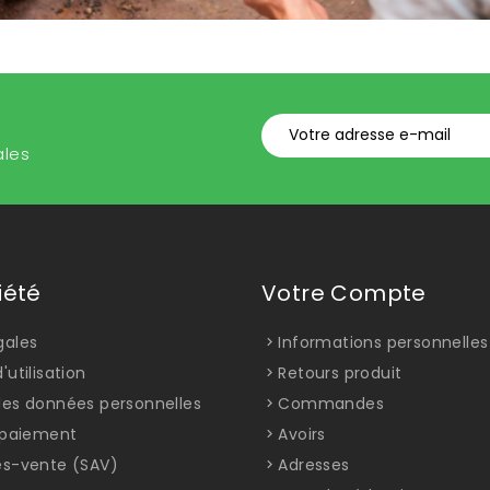
ales
iété
Votre Compte
gales
Informations personnelles
'utilisation
Retours produit
des données personnelles
Commandes
t paiement
Avoirs
ès-vente (SAV)
Adresses