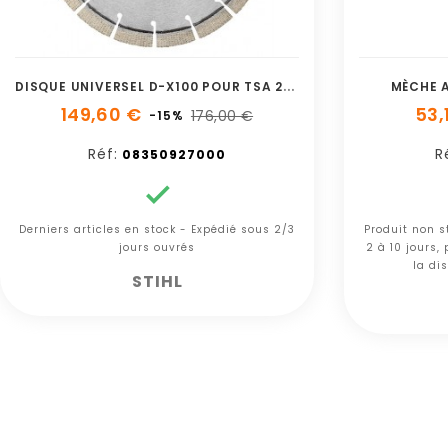
D
ISQUE UNIVERSEL D-X100 POUR TSA 230MM STIHL
MÈCHE A
149,60 €
53,
176,00 €
-15%
Réf:
R
08350927000

Derniers articles en stock - Expédié sous 2/3
Produit non s
jours ouvrés
2 à 10 jours,
la dis
STIHL