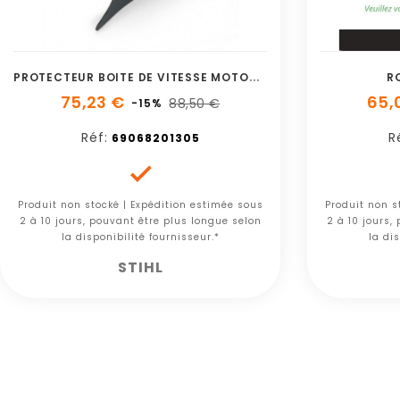
P
ROTECTEUR BOITE DE VITESSE MOTOBINEUSE AGS 100
R
75,23 €
65,
88,50 €
-15%
Réf:
R
69068201305

Produit non stocké | Expédition estimée sous
Produit non s
2 à 10 jours, pouvant être plus longue selon
2 à 10 jours,
la disponibilité fournisseur.*
la dis
STIHL