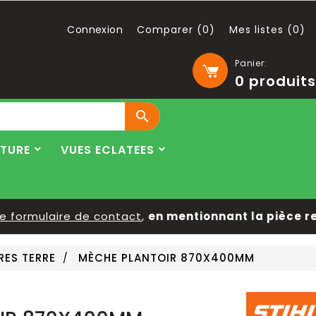
Connexion
Comparer (
0
)
Mes listes (
0
)
Panier:
0
produits

LTURE
VUES ECLATEES
ormulaire de contact
,
en mentionnant la pièce reche
RES TERRE
MÈCHE PLANTOIR 870X400MM