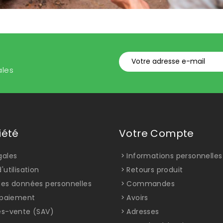
ales
iété
Votre Compte
gales
Informations personnelles
'utilisation
Retours produit
des données personnelles
Commandes
t paiement
Avoirs
ès-vente (SAV)
Adresses