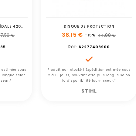
M
ÈCHE PLANTATION HÉLICOÏDALE 420MM
DISQUE DE PROTECTION
38,15 €
7,50 €
44,88 €
-15%
Réf:
35
62277403900

n estimée sous
Produit non stocké | Expédition estimée sous
s longue selon
2 à 10 jours, pouvant être plus longue selon
sseur.*
la disponibilité fournisseur.*
STIHL