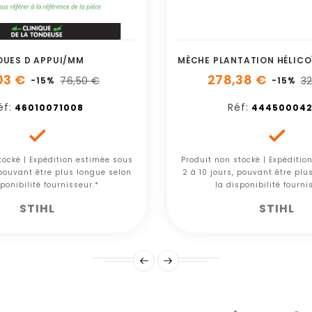
OUES D APPUI/MM
03 €
278,38 €
76,50 €
32
-15%
-15%
éf:
Réf:
46010071008
444500042


tocké | Expédition estimée sous
Produit non stocké | Expéditio
 pouvant être plus longue selon
2 à 10 jours, pouvant être plu
ponibilité fournisseur.*
la disponibilité fourni
STIHL
STIHL