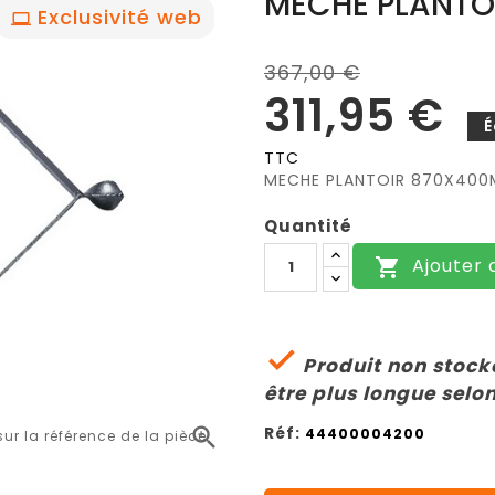
MÈCHE PLANTO
Exclusivité web
367,00 €
311,95 €
É
TTC
MECHE PLANTOIR 870X400
Quantité
Ajouter 


Produit non stocké
être plus longue selon
Réf:

44400004200
r la référence de la pièce