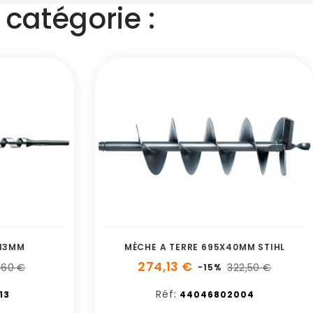
catégorie :
X13MM
MÈCHE A TERRE 695X40MM STIHL
274,13 €
,60 €
322,50 €
-15%
Réf:
13
44046802004