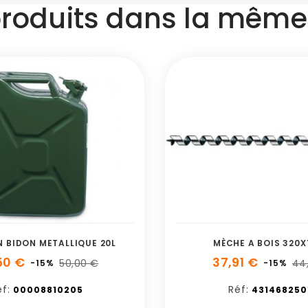
produits dans la même 
N BIDON METALLIQUE 20L
MÈCHE A BOIS 320
50 €
37,91 €
50,00 €
44
-15%
-15%
f:
Réf:
00008810205
431468250