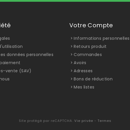
iété
Votre Compte
gales
Informations personnelles
'utilisation
Retours produit
des données personnelles
Commandes
t paiement
Avoirs
ès-vente (SAV)
Adresses
nous
Bons de réduction
Mes listes
Site protégé par reCAPTCHA.
Vie privée
-
Termes