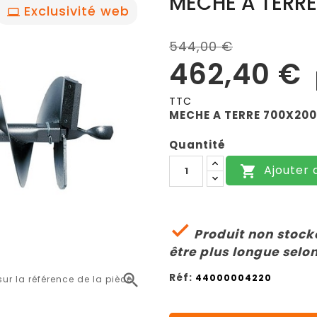
MÈCHE A TERRE
Exclusivité web
544,00 €
462,40 €
TTC
MECHE A TERRE 700X20
Quantité
Ajouter 


Produit non stocké
être plus longue selon
Réf:

44000004220
r la référence de la pièce