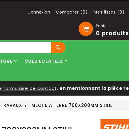
Connexion
Comparer (
0
)
Mes listes (
0
)
Panier:
0
produits

LTURE
VUES ECLATEES
ormulaire de contact
,
en mentionnant la pièce reche
 TRAVAUX
MÈCHE A TERRE 700X200MM STIHL