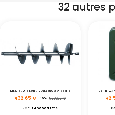
32 autres 
MÈCHE A TERRE 700X150MM STIHL
JERRICA
432,65 €
42,
509,00 €
-15%
Réf:
Ré
44000004215